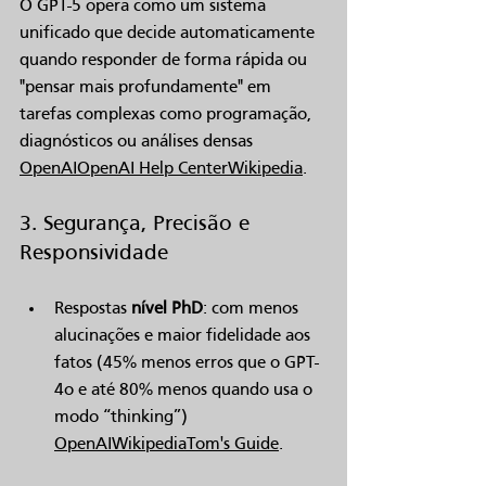
O GPT-5 opera como um sistema 
unificado que decide automaticamente 
quando responder de forma rápida ou 
"pensar mais profundamente" em 
tarefas complexas como programação, 
diagnósticos ou análises densas 
OpenAI
OpenAI Help Center
Wikipedia
.
3. Segurança, Precisão e 
Responsividade
Respostas 
nível PhD
: com menos 
alucinações e maior fidelidade aos 
fatos (45% menos erros que o GPT-
4o e até 80% menos quando usa o 
modo “thinking”) 
OpenAI
Wikipedia
Tom's Guide
.