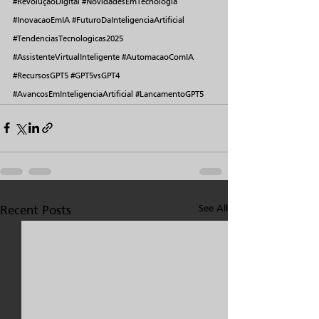
#RevoluçãoDigital
#NovidadesEmTecnologia
#InovacaoEmIA
#FuturoDaInteligenciaArtificial
#TendenciasTecnologicas2025
#AssistenteVirtualInteligente
#AutomacaoComIA
#RecursosGPT5
#GPT5vsGPT4
#AvancosEmInteligenciaArtificial
#LancamentoGPT5
See All
Recent Posts