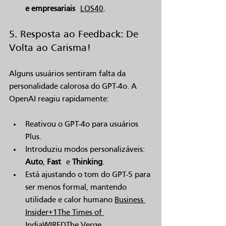
e empresariais
LOS40
.
5. Resposta ao Feedback: De 
Volta ao Carisma!
Alguns usuários sentiram falta da 
personalidade calorosa do GPT-4o. A 
OpenAI reagiu rapidamente:
Reativou o GPT-4o para usuários 
Plus.
Introduziu modos personalizáveis: 
Auto
, 
Fast
 e 
Thinking
.
Está ajustando o tom do GPT-5 para 
ser menos formal, mantendo 
utilidade e calor humano 
Business 
Insider+1
The Times of 
India
WIRED
The Verge
.