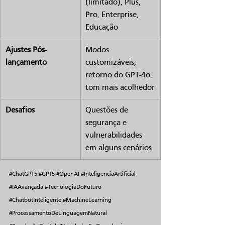
(limitado), Plus, 
Pro, Enterprise, 
Educação
Ajustes Pós-
Modos 
lançamento
customizáveis, 
retorno do GPT-4o, 
tom mais acolhedor
Desafios
Questões de 
segurança e 
vulnerabilidades 
em alguns cenários
#ChatGPT5
#GPT5
#OpenAI
#InteligenciaArtificial
#IAAvançada
#TecnologiaDoFuturo
#ChatbotInteligente
#MachineLearning
#ProcessamentoDeLinguagemNatural